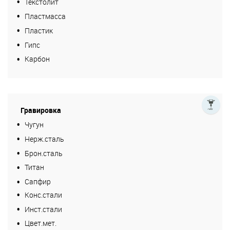
Текстолит
Пластмасса
Пластик
Гипс
Карбон
Гравировка
Чугун
Нерж.сталь
Брон.сталь
Титан
Сапфир
Конс.стали
Инст.стали
Цвет.мет.