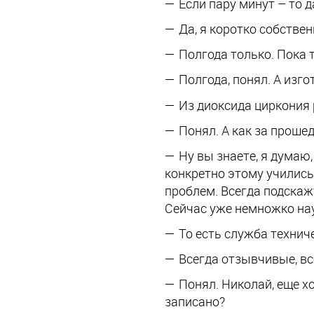
Если пару минут – то да
Да, я коротко собстве
Полгода только. Пока 
Полгода, понял. А изг
Из диоксида циркония 
Понял. А как за проше
Ну вы знаете, я думаю,
конкретно этому учились
проблем. Всегда подскаж
Сейчас уже немножко на
То есть служба технич
Всегда отзывчивые, вс
Понял. Николай, еще х
записано?