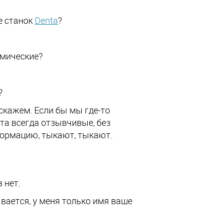
те станок
Denta
?
амические?
?
 скажем. Если бы мы где-то
та всегда отзывчивые, без
нформацию, тыкают, тыкают.
 нет.
вается, у меня только имя ваше