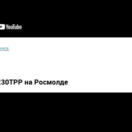
анка
.
230ТРР на Росмолде