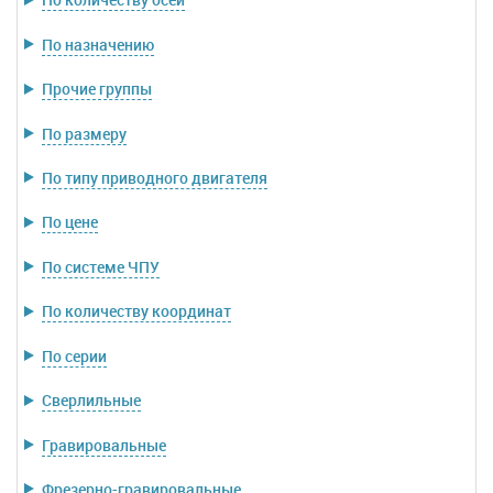
По назначению
Прочие группы
По размеру
По типу приводного двигателя
По цене
По системе ЧПУ
По количеству координат
По серии
Сверлильные
Гравировальные
Фрезерно-гравировальные