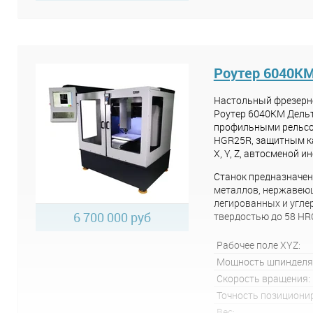
Роутер 6040КМ
Настольный фрезерн
Роутер 6040КМ Дельт
профильными рельс
HGR25R, защитным к
X, Y, Z, автосменой и
Станок предназначен
металлов, нержавею
легированных и угле
6 700 000 руб
твердостью до 58 HR
Рабочее поле XYZ:
Мощность шпинделя
Скорость вращения:
Точность позициони
Вес: