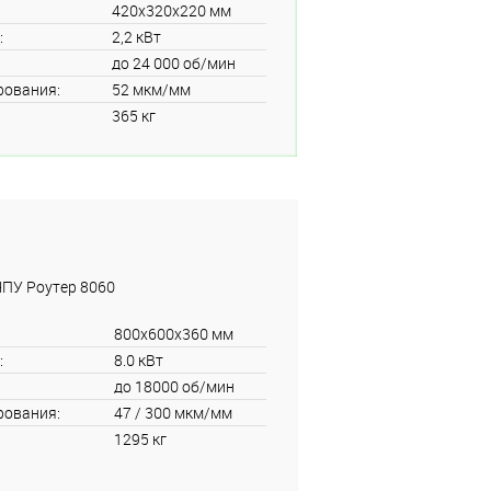
420x320x220 мм
:
2,2 кВт
до 24 000 об/мин
рования:
52 мкм/мм
365 кг
ЧПУ Роутер 8060
800x600x360 мм
:
8.0 кВт
до 18000 об/мин
рования:
47 / 300 мкм/мм
1295 кг