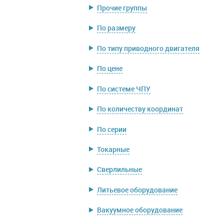
Прочие группы
По размеру
По типу приводного двигателя
По цене
По системе ЧПУ
По количеству координат
По серии
Токарные
Сверлильные
Литьевое оборудование
Вакуумное оборудование