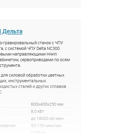
 Дельта
о-гравировальный станок с ЧПУ
а, с системой ЧПУ Delta NC300
овыми направляющими Hiwin
абинетом, сервоприводами по осям
нструмента.
 для силовой обработки цветных
щих, инструментальных
родистых сталей и других сплавов
C.
600x400x250 мм
:
8,0 кВт
до 18000 об/мин
рования:
52/150 мкм/мм
1200 кг