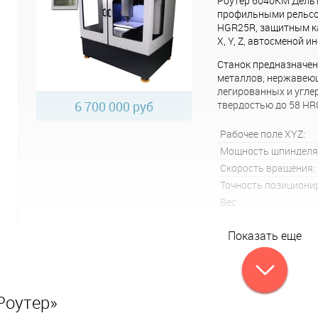
Роутер 6040КМ Дельт
профильными рельс
HGR25R, защитным к
X, Y, Z, автосменой и
Станок предназначен
металлов, нержавею
легированных и угле
6 700 000 руб
твердостью до 58 HR
Рабочее поле XYZ:
Мощность шпинделя
Скорость вращения:
Точность позициони
Вес:
Показать еще
Роутер»