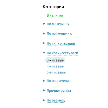
Категории:
В наличии
По материалу
По применению
По типу операций
По количеству осей
3-х осевые
4-х осевые
5-ти осевые
По назначению
Прочие группы
По размеру