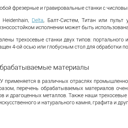
собой
фрезерные
и
гравировальные
станки
с числовы
 Heidenhain,
Delta
, Балт-Систем, Титан или пульт
 износостойком исполнении может быть использована
влены трехосевые станки двух типов: портального
щен 4-ой осью или глобусным стол для обработки по
 обрабатываемые материалы
У применяется в различных отраслях промышленно
разом, перечень обрабатываемых материалов очен
ов и драгоценных металлов. Также наши трехосевые
 искусственного и натурального камня, графита и дру