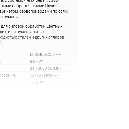
а, с системой ЧПУ Delta NC300
овыми направляющими Hiwin
абинетом, сервоприводами по осям
нструмента.
 для силовой обработки цветных
щих, инструментальных
родистых сталей и других сплавов
C.
600x400x250 мм
:
8,0 кВт
до 18000 об/мин
рования:
52/150 мкм/мм
1200 кг