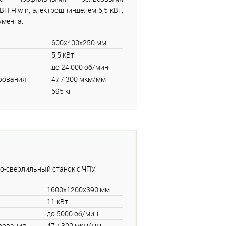
 Hiwin, электрошпинделем 5,5 кВт,
умента.
600x400x250 мм
:
5,5 кВт
до 24 000 об/мин
рования:
47 / 300 мкм/мм
595 кг
о-сверлильный станок с ЧПУ
1600x1200x390 мм
:
11 кВт
до 5000 об/мин
рования:
47 / 300 мкм/мм