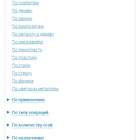
По графитам
По дереву
По камню
По композитам
По металлу и дереву
По нержавейке
По пенопласту
По пластику
По стали
По стеклу
По фанере
По цветным металлам
По применению
По типу операций
По количеству осей
По назначению