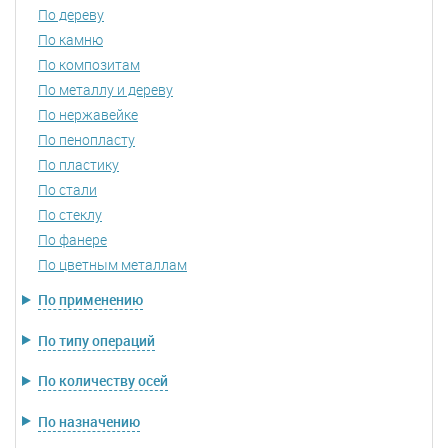
По дереву
По камню
По композитам
По металлу и дереву
По нержавейке
По пенопласту
По пластику
По стали
По стеклу
По фанере
По цветным металлам
По применению
По типу операций
По количеству осей
По назначению