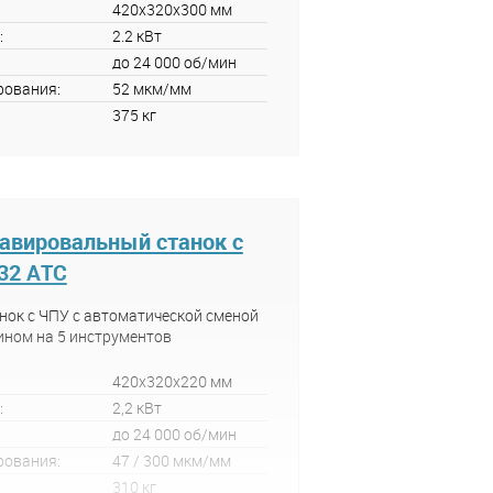
420x320x300 мм
:
2.2 кВт
до 24 000 об/мин
рования:
52 мкм/мм
375 кг
авировальный станок с
32 АТС
ок с ЧПУ с автоматической сменой
ином на 5 инструментов
420x320x220 мм
:
2,2 кВт
до 24 000 об/мин
рования:
47 / 300 мкм/мм
310 кг