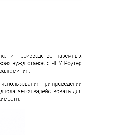
отке и производстве наземных
воих нужд станок с ЧПУ Роутер
юралюминия.
я использования при проведении
едполагается задействовать для
димости.