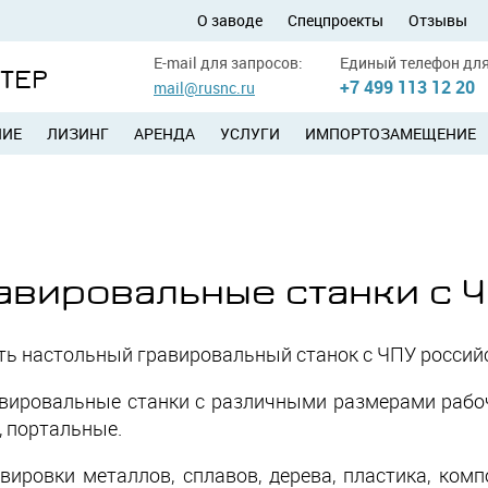
О заводе
Спецпроекты
Отзывы
E-mail для запросов:
Единый телефон для
УТЕР
+7 499 113 12 20
mail@rusnc.ru
НИЕ
ЛИЗИНГ
АРЕНДА
УСЛУГИ
ИМПОРТОЗАМЕЩЕНИЕ
авировальные станки с 
ь настольный гравировальный станок с ЧПУ российс
ировальные станки с различными размерами рабоче
 портальные.
ировки металлов, сплавов, дерева, пластика, ком