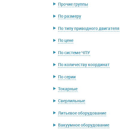
Прочие группы
По размеру
По типу приводного двигателя
По цене
По системе ЧПУ
По количеству координат
По серии
Токарные
Сверлильные
Литьевое оборудование
Вакуумное оборудование