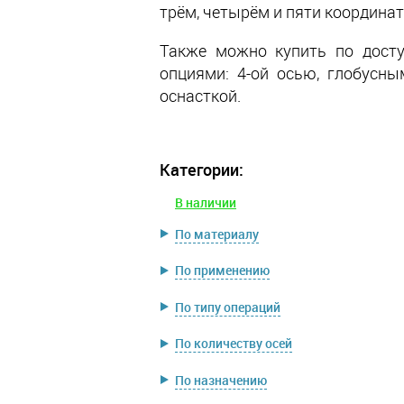
трём, четырём и пяти координат
Также можно купить по дост
опциями: 4-ой осью, глобусны
оснасткой.
Категории:
В наличии
По материалу
По применению
По типу операций
По количеству осей
По назначению