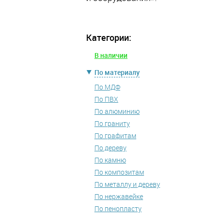
Категории:
В наличии
По материалу
По МДФ
По ПВХ
По алюминию
По граниту
По графитам
По дереву
По камню
По композитам
По металлу и дереву
По нержавейке
По пенопласту