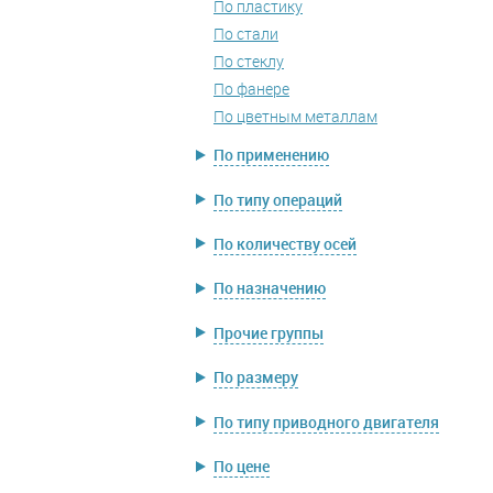
По пластику
По стали
По стеклу
По фанере
По цветным металлам
По применению
По типу операций
По количеству осей
По назначению
Прочие группы
По размеру
По типу приводного двигателя
По цене