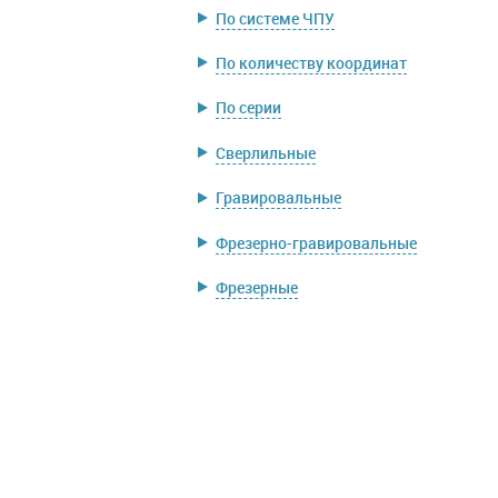
По системе ЧПУ
По количеству координат
По серии
Сверлильные
Гравировальные
Фрезерно-гравировальные
Фрезерные