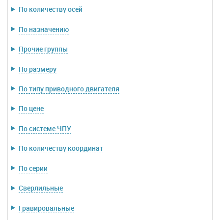
По количеству осей
По назначению
Прочие группы
По размеру
По типу приводного двигателя
По цене
По системе ЧПУ
По количеству координат
По серии
Сверлильные
Гравировальные