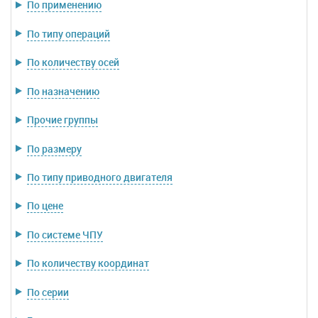
По применению
По типу операций
По количеству осей
По назначению
Прочие группы
По размеру
По типу приводного двигателя
По цене
По системе ЧПУ
По количеству координат
По серии