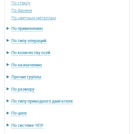
По стеклу
По фанере
По цветным металлам
По применению
По типу операций
По количеству осей
По назначению
Прочие группы
По размеру
По типу приводного двигателя
По цене
По системе ЧПУ