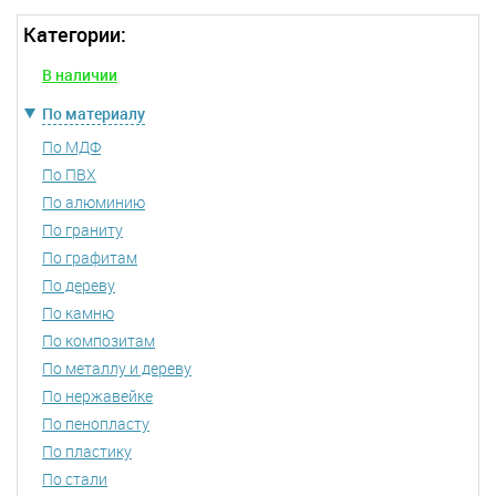
Категории:
В наличии
По материалу
По МДФ
По ПВХ
По алюминию
По граниту
По графитам
По дереву
По камню
По композитам
По металлу и дереву
По нержавейке
По пенопласту
По пластику
По стали