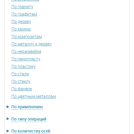
По граниту
По графитам
По дереву
По камню
По композитам
По металлу и дереву
По нержавейке
По пенопласту
По пластику
По стали
По стеклу
По фанере
По цветным металлам
По применению
По типу операций
По количеству осей