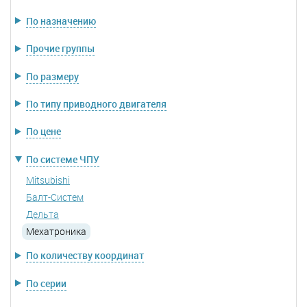
По назначению
Прочие группы
По размеру
По типу приводного двигателя
По цене
По системе ЧПУ
Mitsubishi
Балт-Систем
Дельта
Мехатроника
По количеству координат
По серии